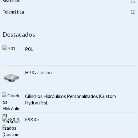
Sistemas
(1)
Telemática
(1)
Destacados
P01
HPX.ai-vision
Cilindros Hidráulicos Personalizados (Custom
Hydraulics)
ESX.4cl