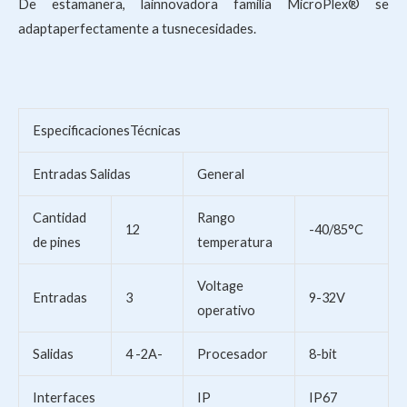
De estamanera, lainnovadora familia MicroPlex® se
adaptaperfectamente a tusnecesidades.
EspecificacionesTécnicas
Entradas Salidas
General
Cantidad
Rango
12
-40/85°C
de pines
temperatura
Voltage
Entradas
3
9-32V
operativo
Salidas
4 -2A-
Procesador
8-bit
Interfaces
IP
IP67