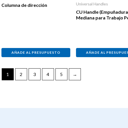
Universal Handles
Columna de dirección
CU Handle (Empuñadur
Mediana para Trabajo P
AÑADE AL PRESUPUESTO
AÑADE AL PRESUPUE
1
2
3
4
5
→