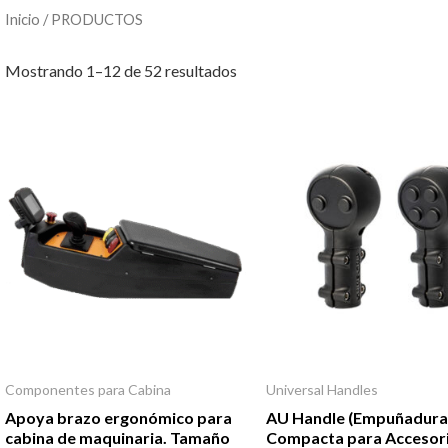
Inicio
/ PRODUCTOS
Mostrando 1–12 de 52 resultados
Componentes para Cabina
Universal Handles
Apoya brazo ergonómico para
AU Handle (Empuñadur
cabina de maquinaria. Tamaño
Compacta para Accesor